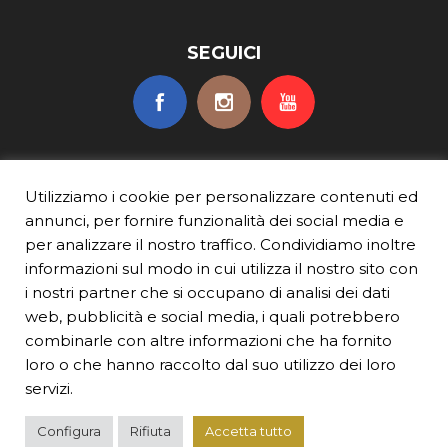
SEGUICI
Utilizziamo i cookie per personalizzare contenuti ed
annunci, per fornire funzionalità dei social media e
per analizzare il nostro traffico. Condividiamo inoltre
informazioni sul modo in cui utilizza il nostro sito con
BEVI RESPONSABILMENTE
i nostri partner che si occupano di analisi dei dati
© TURIN VERMOUTH
web, pubblicità e social media, i quali potrebbero
p.iva 10649320016
combinarle con altre informazioni che ha fornito
Per ulteriori informazioni sulla Responsabilitа dell’alcol,visitare
ResponsibleDrinking.org
,
ResponsibleDrinking.eu
e
Beresponsabile.it
loro o che hanno raccolto dal suo utilizzo dei loro
TERMINI E CONDIZIONI
|
INFORMATIVA SULLA PRIVACY
|
INFORMATIVA SUI
COOKIE
|
CONTATTI
servizi.
Configura
Rifiuta
Accetta tutto