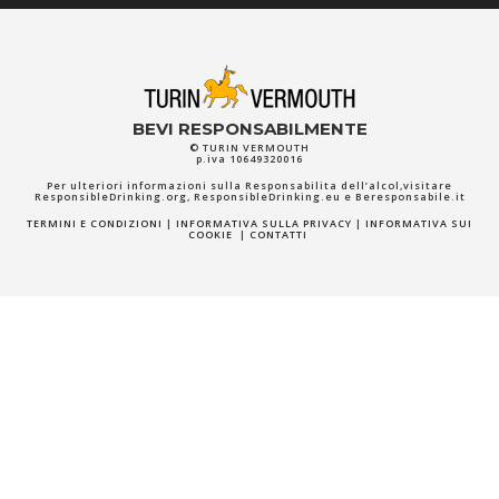
BEVI RESPONSABILMENTE
© TURIN VERMOUTH
p.iva 10649320016
Per ulteriori informazioni sulla Responsabilitа dell’alcol,visitare
ResponsibleDrinking.org
,
ResponsibleDrinking.eu
e
Beresponsabile.it
TERMINI E CONDIZIONI
|
INFORMATIVA SULLA PRIVACY
|
INFORMATIVA SUI
COOKIE
|
CONTATTI