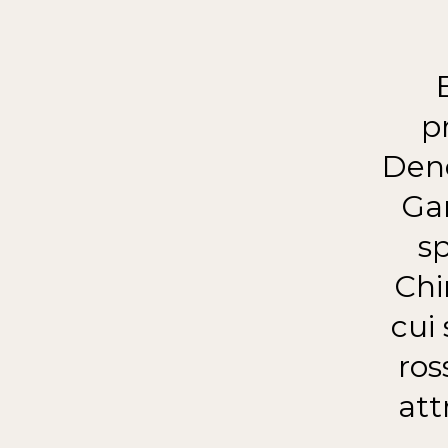
p
Deno
Gar
sp
Chi
cui 
ros
att