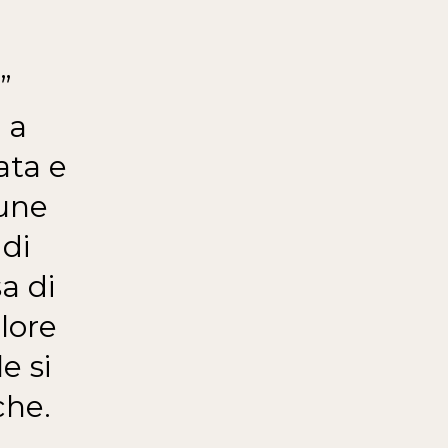
”
 a
ata e
cune
 di
a di
olore
e si
che.