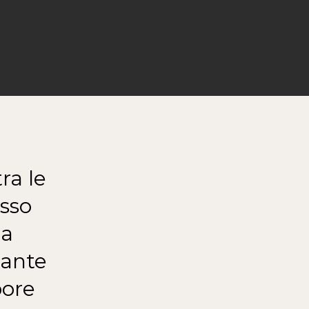
ra le
esso
 a
gante
pore