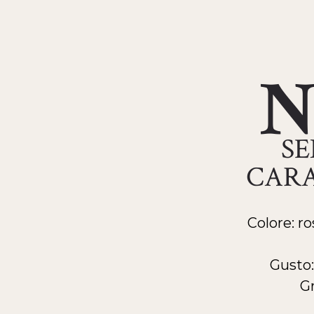
N
SE
CARA
Colore: r
Gusto:
Gr