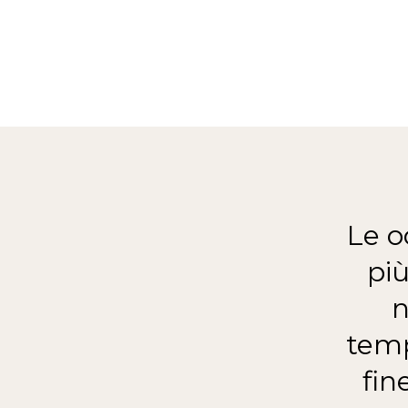
Le o
più
n
temp
fin