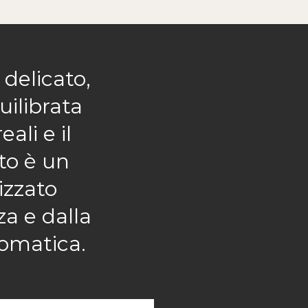
delicato,
uilibrata
ali e il
to è un
izzato
a e dalla
romatica.