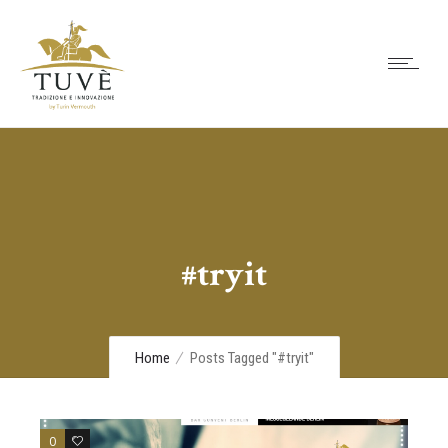
#tryit
Home
Posts Tagged "#tryit"
0
0